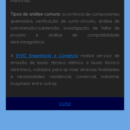
industriais.
Tipos de análise comuns:
ocorrência de
componentes
queimados, verificação de curto-circuito, análise de
sobretensão/subtensão, investigação de falha de
projeto e análise de compatibilidade
eletromagnética.
A
EVEC Engenharia e Comércio
realiza serviço de
emissão de laudo técnico elétrico e laudo técnico
eletrônico, voltados para as mais diversas finalidades
e necessidades: residencial, comercial, industrial,
hospitalar entre outras.
Voltar