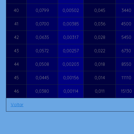
40
0,0799
0,00502
0,045
3440
41
0,0700
0,00385
0,036
4500
42
0,0635
0,00317
0,028
5450
43
0,0572
0,00257
0,022
6730
44
0,0508
0,00203
0,018
8550
45
0,0445
0,00156
0,014
11110
46
0,0380
0,00114
0,011
15130
Voltar