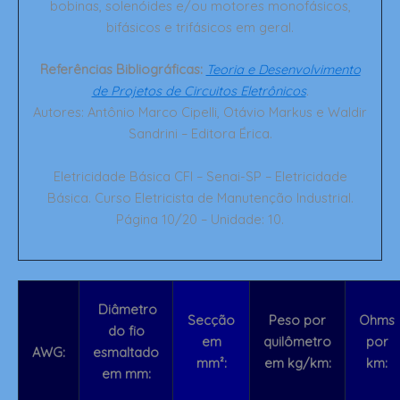
bobinas, solenóides e/ou motores monofásicos,
bifásicos e trifásicos em geral.
Referências Bibliográficas:
Teoria e Desenvolvimento
de Projetos de Circuitos Eletrônicos
.
Autores: Antônio Marco Cipelli, Otávio Markus e Waldir
Sandrini – Editora Érica.
Eletricidade Básica CFI – Senai-SP – Eletricidade
Básica. Curso Eletricista de Manutenção Industrial.
Página 10/20 – Unidade: 10.
Diâmetro
Secção
Peso por
Ohms
do fio
em
quilômetro
por
AWG:
esmaltado
mm²:
em kg/km:
km:
em mm: