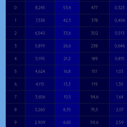
0
8,245
53,4
477
0,323
1
7,338
42,3
378
0,406
2
6,540
33,6
302
0,513
3
5,819
26,6
238
0,646
4
5,195
21,2
189
0,815
5
4,624
16,8
151
1,03
6
4,115
13,3
119
1,30
7
3,656
10,5
94,6
1,64
8
3,260
8,35
75,5
2,07
9
2,909
6,65
59,6
2,59