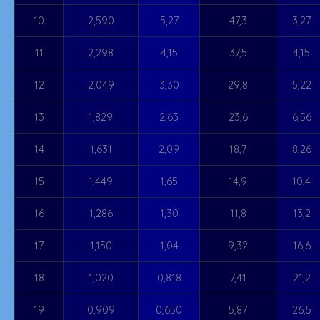
10
2,590
5,27
47,3
3,27
11
2,298
4,15
37,5
4,15
12
2,049
3,30
29,8
5,22
13
1,829
2,63
23,6
6,56
14
1,631
2,09
18,7
8,26
15
1,449
1,65
14,9
10,4
16
1,286
1,30
11,8
13,2
17
1,150
1,04
9,32
16,6
18
1,020
0,818
7,41
21,2
19
0,909
0,650
5,87
26,5